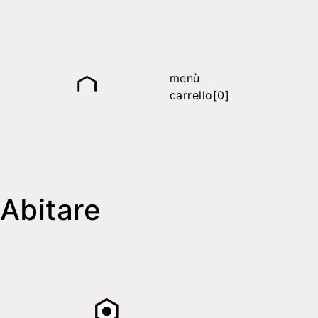
menù
carrello[0]
Abitare
it
fr
en