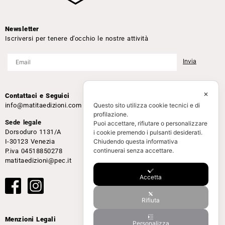
Newsletter
Iscriversi per tenere d’occhio le nostre attività
✕
Contattaci e Seguici
Questo sito utilizza cookie tecnici e di
info@matitaedizioni.com
profilazione.
Sede legale
Puoi accettare, rifiutare o personalizzare
Dorsoduro 1131/A
i cookie premendo i pulsanti desiderati.
I-30123 Venezia
Chiudendo questa informativa
continuerai senza accettare.
P.iva 04518850278
matitaedizioni@pec.it
Accetta
Rifiuta
Menzioni Legali
Personalizza