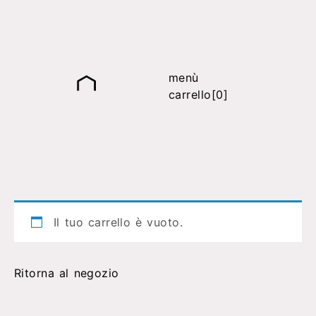
menù
carrello[0]
Il tuo carrello è vuoto.
Ritorna al negozio
it
fr
en