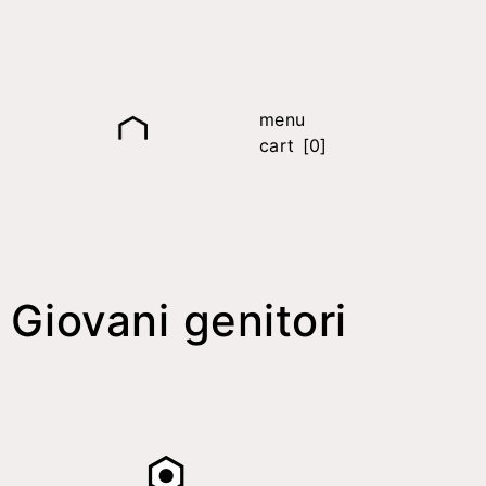
menu
cart [0]
Giovani genitori
it
fr
en