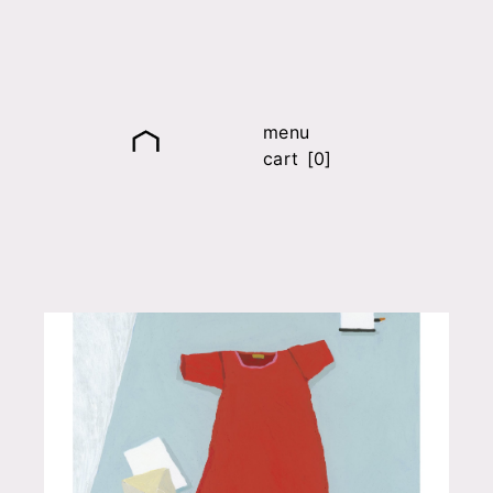
menu
cart [0]
it
fr
en