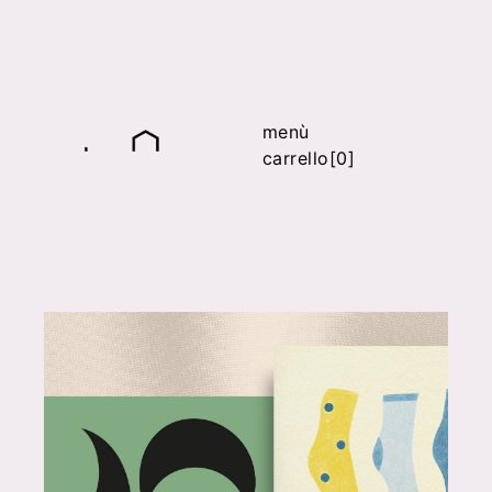
menù
carrello[0]
it
fr
en