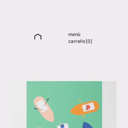
menù
carrello[0]
it
fr
en