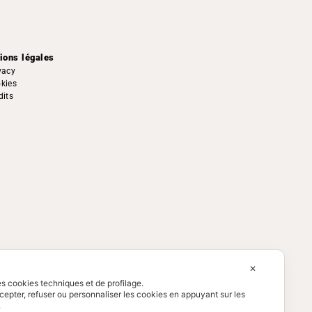
ions légales
vacy
kies
dits
✕
des cookies techniques et de profilage.
epter, refuser ou personnaliser les cookies en appuyant sur les
.