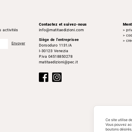
fr
en
Contactez et suivez-nous
Ment
s activités
info@matitaedizioni.com
> pri
> coo
Siège de l’entreprisee
> cre
Dorsoduro 1131/A
I-30123 Venezia
P.iva 04518850278
matitaedizioni@pec.it
Ce site utilise 
Vous pouvez acc
boutons désirés