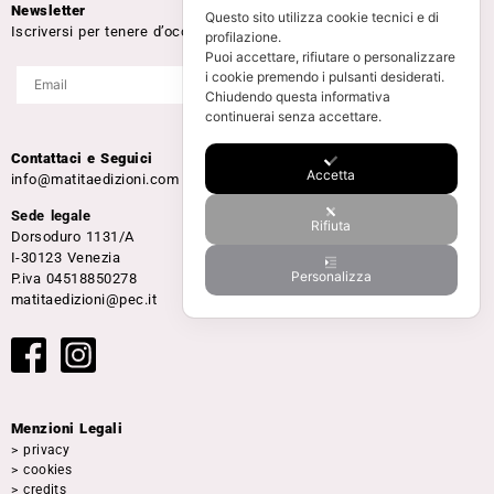
Newsletter
Questo sito utilizza cookie tecnici e di
Iscriversi per tenere d’occhio le nostre attività
profilazione.
Puoi accettare, rifiutare o personalizzare
i cookie premendo i pulsanti desiderati.
Chiudendo questa informativa
continuerai senza accettare.
Contattaci e Seguici
Accetta
info@matitaedizioni.com
Sede legale
Rifiuta
Dorsoduro 1131/A
I-30123 Venezia
Personalizza
P.iva 04518850278
matitaedizioni@pec.it
Menzioni Legali
> privacy
> cookies
> credits