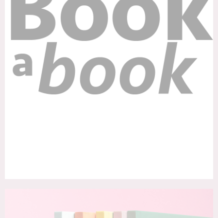
it
fr
en