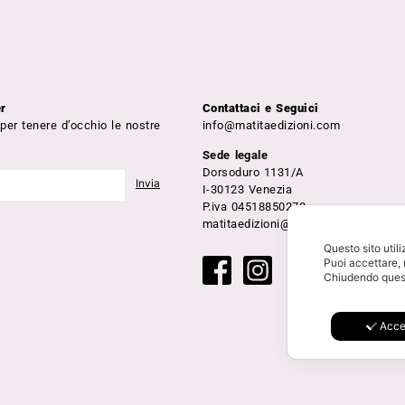
er
Contattaci e Seguici
 per tenere d’occhio le nostre
info@matitaedizioni.com
Sede legale
Dorsoduro 1131/A
I-30123 Venezia
P.iva 04518850278
matitaedizioni@pec.it
Questo sito util
Puoi accettare, 
Chiudendo quest
Acce