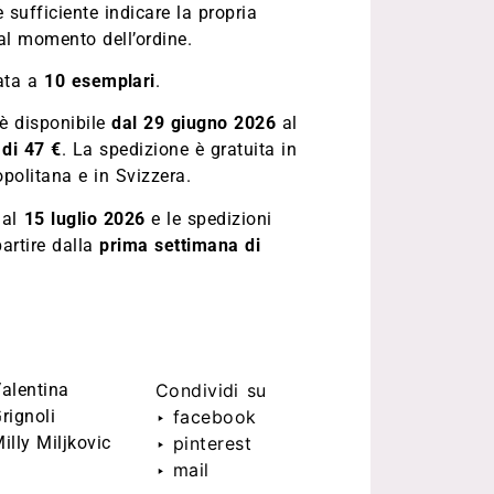
 è sufficiente indicare la propria
al momento dell’ordine.
tata a
10 esemplari
.
è disponibile
dal 29 giugno
2026
al
 di 47 €
. La spedizione è gratuita in
opolitana e in Svizzera.
 al
15 luglio
2026
e le spedizioni
artire dalla
prima settimana di
alentina
Condividi su
rignoli
‣ facebook
illy Miljkovic
‣ pinterest
‣ mail