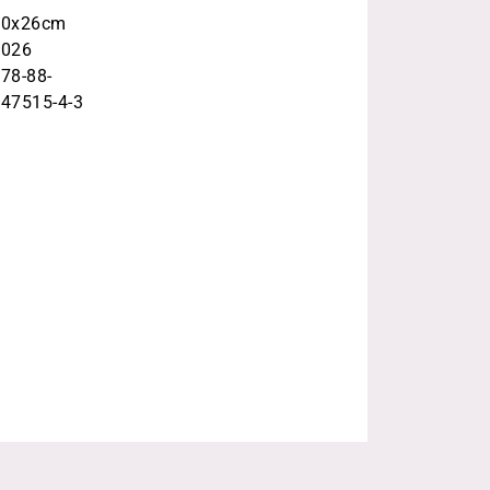
20x26cm
2026
78-88-
47515-4-3