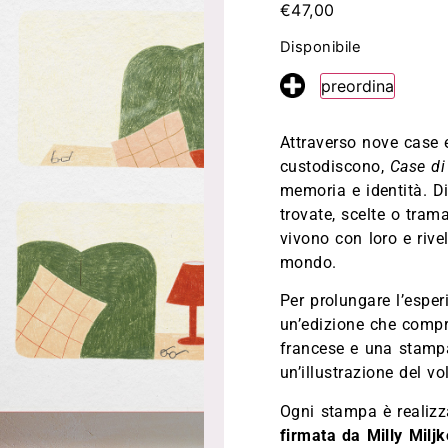
€
47,00
fr
en
Disponibile
preordina
Attraverso nove case e
custodiscono,
Case di
memoria e identità. D
trovate, scelte o tra
vivono con loro e rive
mondo.
Per prolungare l’esper
un’edizione che compre
francese e una stampa
un’illustrazione del v
Ogni stampa è realiz
firmata da Milly Miljk